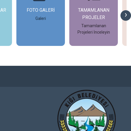
LAR
FOTO GALERİ
TAMAMLANAN
›
PROJELER
Galeri
Tamamlanan
De
Projeleri İnceleyin
İncele
İncele