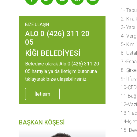
1- Tapu
2- Kira
BIZE ULAŞIN
3- Yapı
ALO 0 (426) 311 20
4- Verg
05
5- Kiml
KİĞI BELEDİYESİ
6- Ustal
7 -Esna
Belediye olarak Alo 0 (426) 311 20
8- Şirke
05 hattıyla ya da iletişim butonuna
9- İtfa
tıklayarak bize ulaşabilirsiniz.
10-ÇED r
İletişim
11-Bağl
12-Vaziy
13-1 ad
BAŞKAN KÖŞESİ
14-İşle
15- Devi