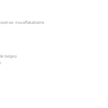
 hisseli ise muvaffakatname
lik belgesi
i