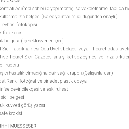
 fotokopisi
 kontratı Aslı(mal sahibi ile yapılmamış ise vekaletname, tapuda h
 kullanma izin belgesi (Belediye imar müdürlüğünden onaylı )
i levhası fotokopisi
ik fotokopisi
ık belgesi ( gerekli işyerleri için )
f Sicil Tasdiknamesi-Oda Üyelik belgesi veya - Ticaret odası üyeli
t ise Ticaret Sicili Gazetesi ana şirket sözleşmesi ve imza sirküler
iye raporu
aşıcı hastalık olmadığına dair sağlık raporu(Çalışanlardan)
det Renkli fotoğraf ve bir adet plastik dosya
r ise devir dilekçesi ve eski ruhsat
 sicil belgesi
luk kuvveti görüş yazısı
afe krokisi
SIHHI MÜESSESER