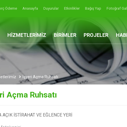
orç Ödeme
Anasayfa
Duyurular
Etkinlikler
Bağış Yap
Fotoğraf Gal
HİZMETLERİMİZ
BİRİMLER
PROJELER
HAB
etleri̇mi̇z
İşyeri Açma Ruhsatı
ri Açma Ruhsatı
AÇIK İSTİRAHAT VE EĞLENCE YERİ