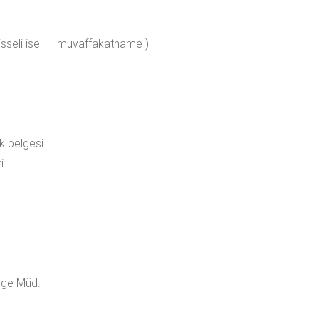
a hisseli ise muvaffakatname )
k belgesi
i
ölge Müd.