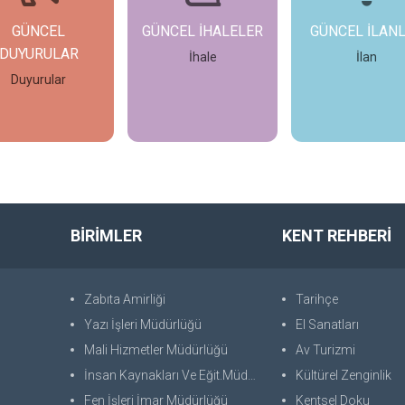
GÜNCEL
GÜNCEL İHALELER
GÜNCEL İLAN
DUYURULAR
İhale
İlan
Duyurular
İncele
İncele
İncele
BİRİMLER
KENT REHBERİ
Zabıta Amirliği
Tarihçe
Yazı İşleri Müdürlüğü
El Sanatları
Mali Hizmetler Müdürlüğü
Av Turizmi
İnsan Kaynakları Ve Eğit.Müdürlüğü
Kültürel Zenginlik
Fen İşleri İmar Müdürlüğü
Kentsel Doku