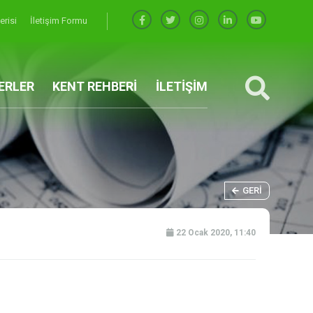
erisi
İletişim Formu
ERLER
KENT REHBERİ
İLETİŞİM
GERI
22 Ocak 2020, 11:40