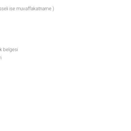
isseli ise muvaffakatname )
k belgesi
i