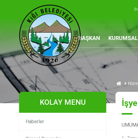
B
BAŞKAN
KURUMSAL
Hi̇zm
KOLAY MENU
İşye
Haberler
UMUMA 