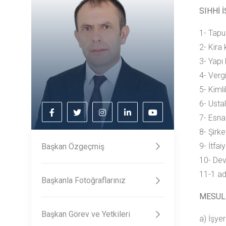
SIHHİ 
1- Tapu
2- Kira
3- Yapı
4- Verg
5- Kiml
6- Ustal
7- Esna
8- Şirke
9- İtfa
Başkan Özgeçmiş
10- Devi
11-1 ad
Başkanla Fotoğraflarınız
MESUL
Başkan Görev ve Yetkileri
a) İşye