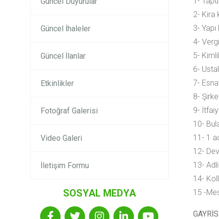
1- Tapu
Güncel Duyurular
2- Kira
3- Yapı
Güncel İhaleler
4- Verg
5- Kiml
Güncel İlanlar
6- Ustal
7- Esna
Etkinlikler
8- Şirke
9- İtfa
Fotoğraf Galerisi
10- Bul
11- 1 a
Video Galeri
12- Devi
13- Adli
İletişim Formu
14- Kol
SOSYAL MEDYA
15 -Mes
GAYRİ