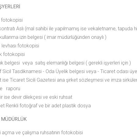
İŞYERLERİ
 fotokopisi
 kontratı Aslı (mal sahibi ile yapılmamış ise vekaletname, tapuda
 kullanma izin belgesi ( imar müdürlüğünden onaylı )
i levhası fotokopisi
ik fotokopisi
ık belgesi veya satış elemanlığı belgesi ( gerekli işyerleri için )
f Sicil Tasdiknamesi - Oda Üyelik belgesi veya - Ticaret odası üye
t ise Ticaret Sicili Gazetesi ana şirket sözleşmesi ve imza sirküler
iye raporu
r ise devir dilekçesi ve eski ruhsat
et Renkli fotoğraf ve bir adet plastik dosya
 MÜDÜRLÜK
ri açma ve çalışma ruhsatının fotokobisi