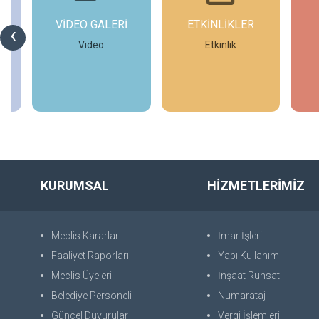
VİDEO GALERİ
ETKİNLİKLER
‹
E
Video
Etkinlik
le
İncele
İncele
iz.
KURUMSAL
HİZMETLERİMİZ
Meclis Kararları
İmar İşleri
Faaliyet Raporları
Yapı Kullanım
Meclis Üyeleri
İnşaat Ruhsatı
Belediye Personeli
Numarataj
Güncel Duyurular
Vergi İşlemleri