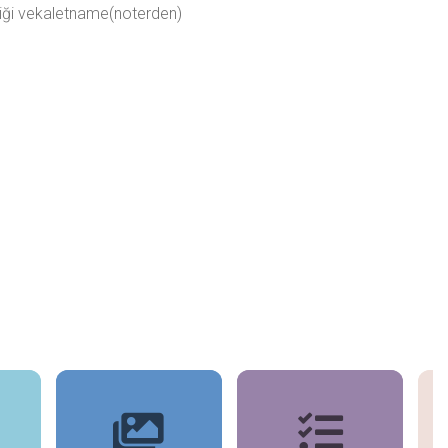
diği vekaletname(noterden)