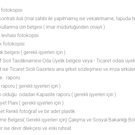
 fotokopisi
 kontratı Aslı (mal sahibi ile yapılmamış ise vekaletname, tapud
 kullanma izin belgesi ( imar müdürlüğünden onaylı )
i levhası fotokopisi
ik fotokopisi
ık belgesi ( gerekli işyerleri için )
f Sicil Tasdiknamesi-Oda Üyelik belgesi veya - Ticaret odası üyeli
t ise Ticaret Sicili Gazetesi ana şirket sözleşmesi ve imza sirküler
iye raporu
aporu ( gerekli işyerleri için )
ı olduğu odadan Kapasite raporu ( gerekli işyerleri için )
et Planı ( gerekli işyerleri için )
et Renkli fotoğraf ve bir adet plastik
tme Belgesi( Gerekli işyerleri için) Çalışma ve Sosyal Bakanlığı B
r ise devir dilekçesi ve eski ruhsat