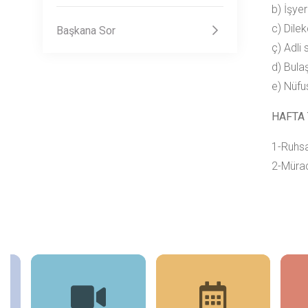
b) İşye
c) Dile
Başkana Sor
ç) Adli 
d) Bulaş
e) Nüfu
HAFTA 
1-Ruhsa
2-Müra