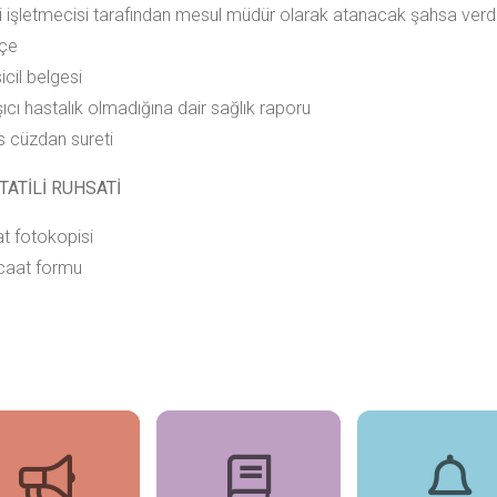
ri işletmecisi tarafından mesul müdür olarak atanacak şahsa ver
kçe
sicil belgesi
ıcı hastalık olmadığına dair sağlık raporu
s cüzdan sureti
TATİLİ RUHSATİ
t fotokopisi
caat formu